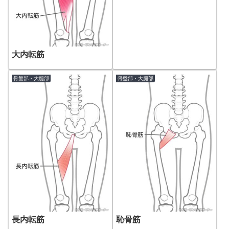
大内転筋
骨盤部・大腿部
骨盤部・大腿部
長内転筋
恥骨筋