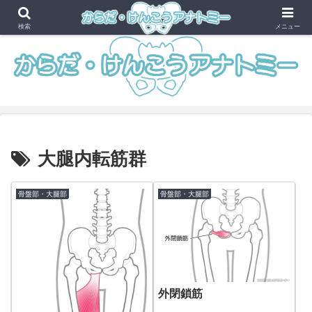
健康・美容と解剖学のイラストサイト
検索
メニュー
大腿内転筋群
骨盤部・大腿部
骨盤部・大腿部
外閉鎖筋