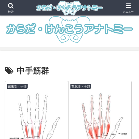
健康・美容と解剖学のイラストサイト
検索
メニュー
中手筋群
前腕部・手部
前腕部・手部