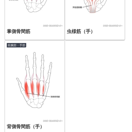
掌側骨間筋
虫様筋（手）
前腕部・手部
背側骨間筋（手）