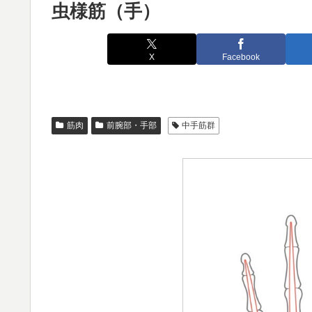
虫様筋（手）
X
Facebook
筋肉
前腕部・手部
中手筋群