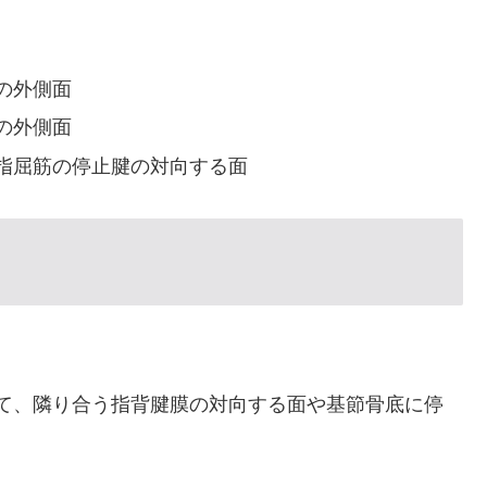
の外側面
の外側面
指屈筋の停止腱の対向する面
て、隣り合う指背腱膜の対向する面や基節骨底に停