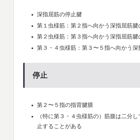
深指屈筋の停止腱
第１虫様筋：第２指へ向かう深指屈筋腱
第２虫様筋：第３指へ向かう深指屈筋腱
第３・４虫様筋：第３〜５指へ向かう深
停止
第２〜５指の指背腱膜
（特に第３・４虫様筋の）筋腹は二分し
止することがある