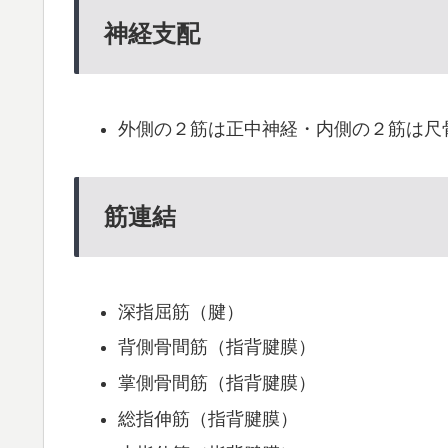
神経支配
外側の２筋は正中神経・内側の２筋は尺骨
筋連結
深指屈筋（腱）
背側骨間筋（指背腱膜）
掌側骨間筋（指背腱膜）
総指伸筋（指背腱膜）