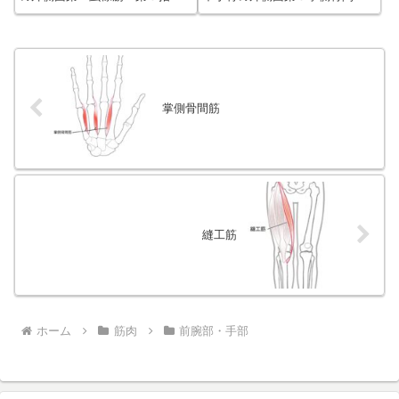
向かう深指屈筋腱の外側面第
筋：第５中手骨の外側面中手骨
３・４虫様筋：第３〜５指へ向
以外に手根骨の前面から始まる
かう深指屈筋の停止腱の対向す
場合もある停止第２、４、５指
る面停止第２〜５指の指背腱膜
の指節腱膜指節腱膜に以降せ
（特に第３・４虫様筋の）筋腹
ず、直接基節骨に停止する場合
は二分して、隣り合...
もある作用第２、４...
掌側骨間筋
縫工筋
ホーム
筋肉
前腕部・手部