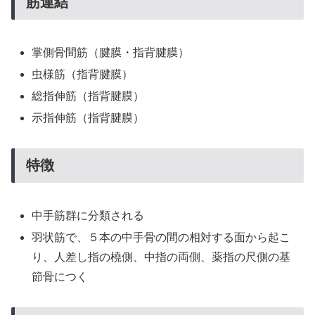
筋連結
掌側骨間筋（腱膜・指背腱膜）
虫様筋（指背腱膜）
総指伸筋（指背腱膜）
示指伸筋（指背腱膜）
特徴
中手筋群に分類される
羽状筋で、５本の中手骨の間の相対する面から起こ
り、人差し指の橈側、中指の両側、薬指の尺側の基
節骨につく