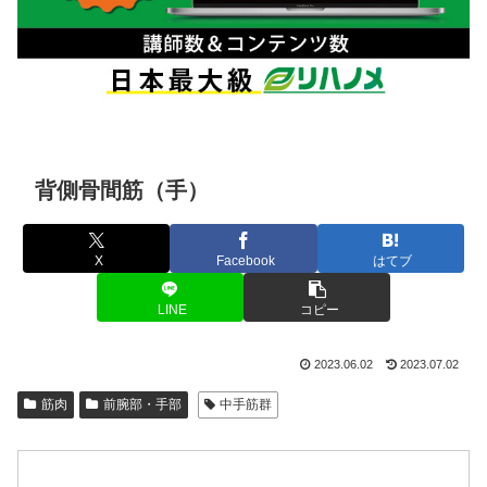
背側骨間筋（手）
X
Facebook
はてブ
LINE
コピー
2023.06.02
2023.07.02
筋肉
前腕部・手部
中手筋群