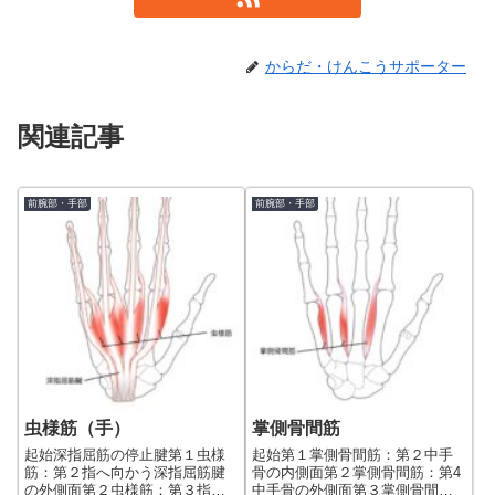
からだ・けんこうサポーター
関連記事
前腕部・手部
前腕部・手部
虫様筋（手）
掌側骨間筋
起始深指屈筋の停止腱第１虫様
起始第１掌側骨間筋：第２中手
筋：第２指へ向かう深指屈筋腱
骨の内側面第２掌側骨間筋：第4
の外側面第２虫様筋：第３指へ
中手骨の外側面第３掌側骨間