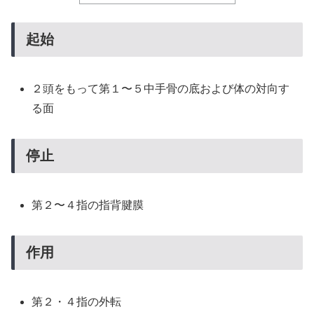
起始
２頭をもって第１〜５中手骨の底および体の対向す
る面
停止
第２〜４指の指背腱膜
作用
第２・４指の外転