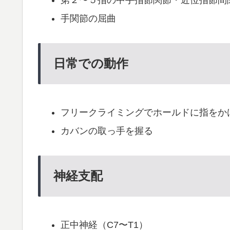
第２〜５指の中手指節関節・近位指節間
手関節の屈曲
日常での動作
フリークライミングでホールドに指をか
カバンの取っ手を握る
神経支配
正中神経（C7〜T1）