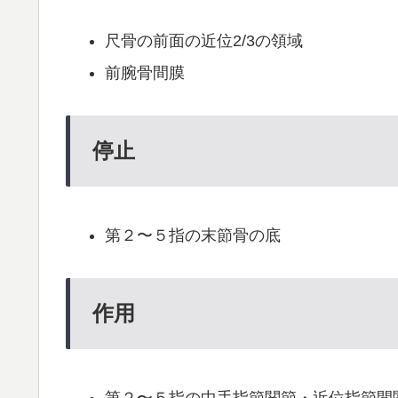
尺骨の前面の近位2/3の領域
前腕骨間膜
停止
第２〜５指の末節骨の底
作用