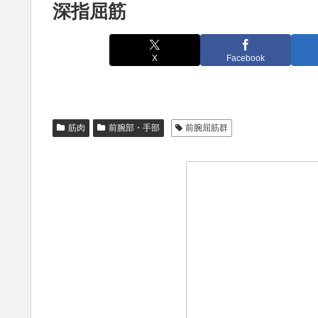
深指屈筋
X
Facebook
筋肉
前腕部・手部
前腕屈筋群