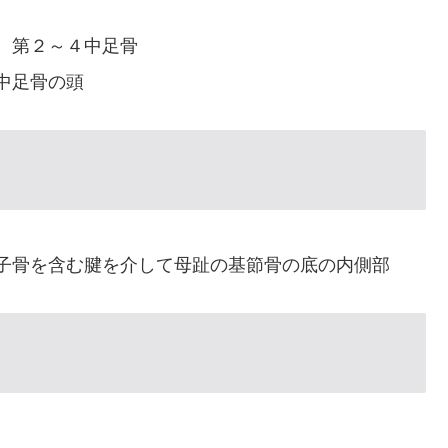
、第２～４中足骨
中足骨の頭
子骨を含む腱を介して母趾の基節骨の底の内側部