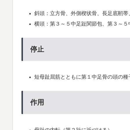
斜頭：立方骨、外側楔状骨、長足底靭帯
横頭：第３～５中足趾関節包、第３～５
停止
短母趾屈筋とともに第１中足骨の頭の種
作用