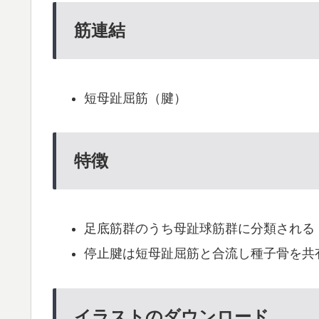
筋連結
短母趾屈筋（腱）
特徴
足底筋群のうち母趾球筋群に分類される
停止腱は短母趾屈筋と合流し種子骨を共
イラストのダウンロード