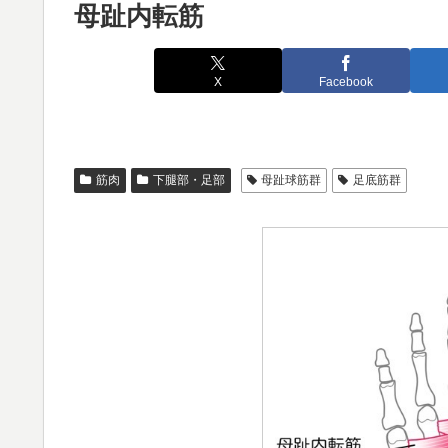
母趾内転筋
X
Facebook
筋肉
下腿部・足部
母趾球筋群
足底筋群