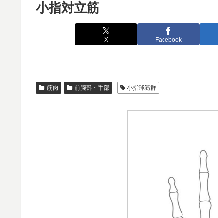
小指対立筋
X
Facebook
筋肉
前腕部・手部
小指球筋群