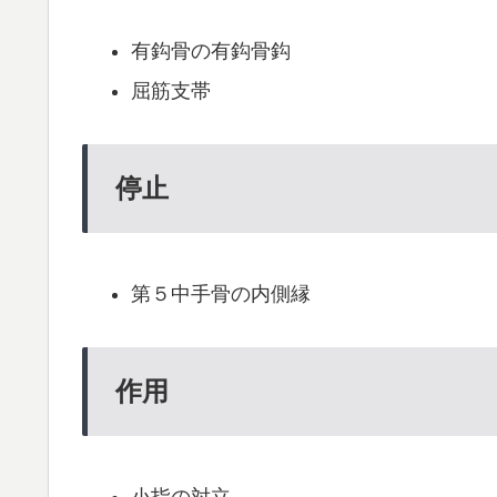
有鈎骨の有鈎骨鈎
屈筋支帯
停止
第５中手骨の内側縁
作用